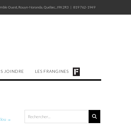
amble Ouest, Rouyn-Noranda, Québec, J9X 2R3 | 819 762-1949
S JOINDRE
LES FRANGINES
Clou
→